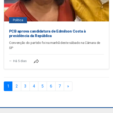
Política
PCB aprova candidatura de Edmilson Costa à
presidência da República
Convenção do partido foi na manhã deste sábado na Câmara de
SP
Há 5 dias
(current)
1
2
3
4
5
6
7
»